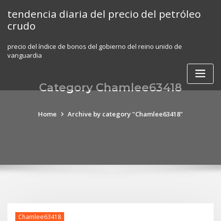
Skip
tendencia diaria del precio del petróleo
to
crudo
content
precio del índice de bonos del gobierno del reino unido de
vanguardia
Category Chamlee63418
Home
Archive by category "Chamlee63418"
Chamlee63418