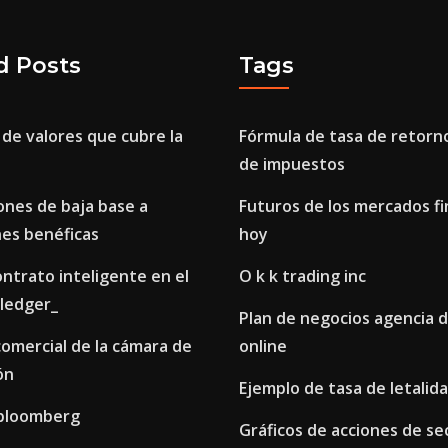
d Posts
Tags
de valores que cubre la
Fórmula de tasa de retorn
de impuestos
ones de baja base a
Futuros de los mercados fi
nes benéficas
hoy
ontrato inteligente en el
O k k trading inc
rledger_
Plan de negocios agencia d
 comercial de la cámara de
online
ón
Ejemplo de tasa de letalid
 bloomberg
Gráficos de acciones de se