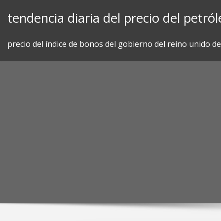
Skip
tendencia diaria del precio del petró
to
content
precio del índice de bonos del gobierno del reino unido d