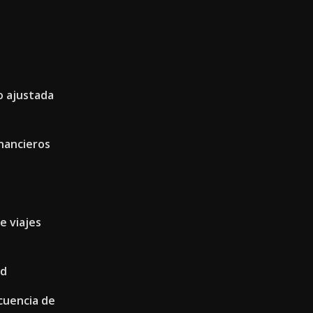
o ajustada
nancieros
e viajes
ad
cuencia de