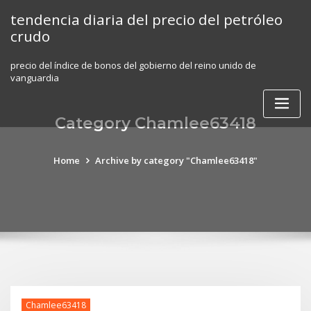
Skip
tendencia diaria del precio del petróleo
to
crudo
content
precio del índice de bonos del gobierno del reino unido de
vanguardia
Category Chamlee63418
Home
Archive by category "Chamlee63418"
Chamlee63418