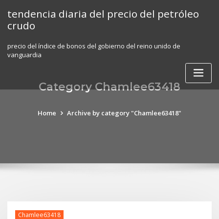
Skip
tendencia diaria del precio del petróleo
to
crudo
content
precio del índice de bonos del gobierno del reino unido de
vanguardia
Category Chamlee63418
Home
Archive by category "Chamlee63418"
Chamlee63418