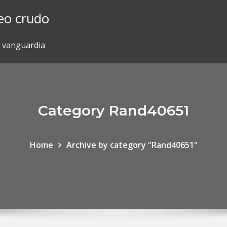
leo crudo
e vanguardia
Category Rand40651
Home
Archive by category "Rand40651"