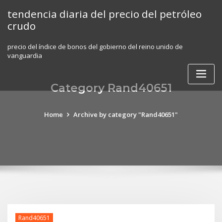
Skip
tendencia diaria del precio del petróleo
to
crudo
content
precio del índice de bonos del gobierno del reino unido de
vanguardia
Category Rand40651
Home
Archive by category "Rand40651"
Rand40651