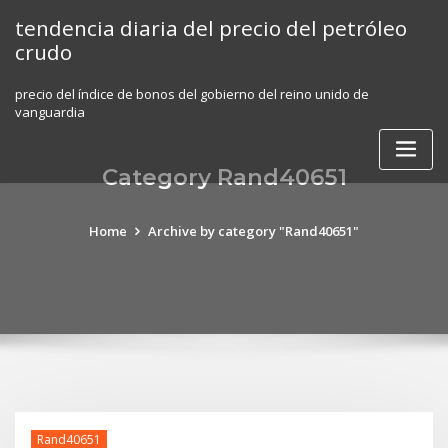
Skip
tendencia diaria del precio del petróleo
to
crudo
content
precio del índice de bonos del gobierno del reino unido de
vanguardia
Category Rand40651
Home
Archive by category "Rand40651"
Rand40651